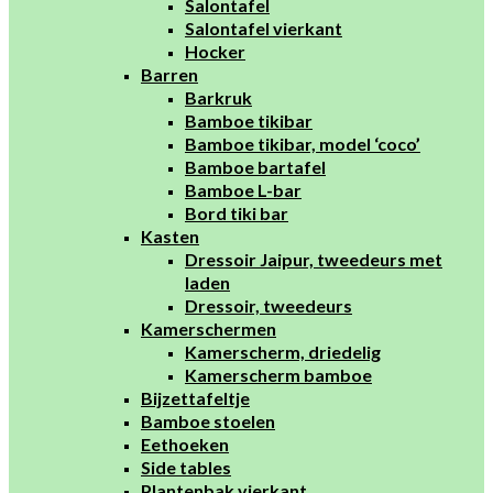
Salontafel
Salontafel vierkant
Hocker
Barren
Barkruk
Bamboe tikibar
Bamboe tikibar, model ‘coco’
Bamboe bartafel
Bamboe L-bar
Bord tiki bar
Kasten
Dressoir Jaipur, tweedeurs met
laden
Dressoir, tweedeurs
Kamerschermen
Kamerscherm, driedelig
Kamerscherm bamboe
Bijzettafeltje
Bamboe stoelen
Eethoeken
Side tables
Plantenbak vierkant