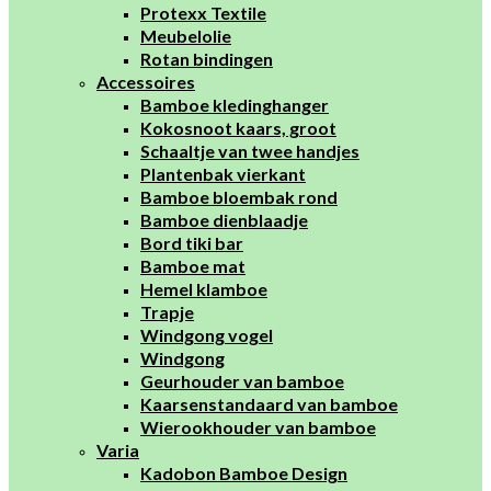
Protexx Textile
Meubelolie
Rotan bindingen
Accessoires
Bamboe kledinghanger
Kokosnoot kaars, groot
Schaaltje van twee handjes
Plantenbak vierkant
Bamboe bloembak rond
Bamboe dienblaadje
Bord tiki bar
Bamboe mat
Hemel klamboe
Trapje
Windgong vogel
Windgong
Geurhouder van bamboe
Kaarsenstandaard van bamboe
Wierookhouder van bamboe
Varia
Kadobon Bamboe Design