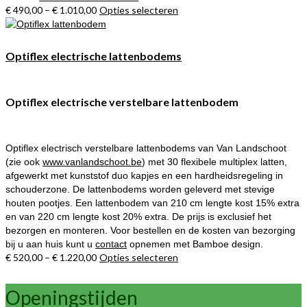
op
€
490,00
–
€
1.010,00
Opties selecteren
Dit
de
product
productpagina
heeft
meerdere
Optiflex electrische lattenbodems
variaties.
Deze
optie
Optiflex electrische verstelbare lattenbodem
kan
gekozen
worden
op
Optiflex electrisch verstelbare lattenbodems van Van Landschoot
de
(zie ook
www.vanlandschoot.be
) met 30 flexibele multiplex latten,
productpagina
afgewerkt met kunststof duo kapjes en een hardheidsregeling in
schouderzone. De lattenbodems worden geleverd met stevige
houten pootjes. Een lattenbodem van 210 cm lengte kost 15% extra
en van 220 cm lengte kost 20% extra. De prijs is exclusief het
bezorgen en monteren. Voor bestellen en de kosten van bezorging
bij u aan huis kunt u
contact
opnemen met Bamboe design.
€
520,00
–
€
1.220,00
Opties selecteren
Dit
product
heeft
Openingstijden
meerdere