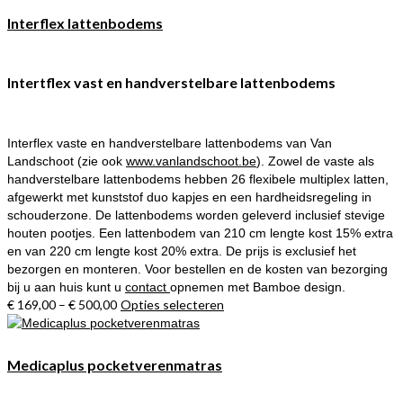
Interflex lattenbodems
Intertflex vast en handverstelbare lattenbodems
Interflex vaste en handverstelbare lattenbodems van Van
Landschoot (zie ook
www.vanlandschoot.be
). Zowel de vaste als
handverstelbare lattenbodems hebben 26 flexibele multiplex latten,
afgewerkt met kunststof duo kapjes en een hardheidsregeling in
schouderzone. De lattenbodems worden geleverd inclusief stevige
houten pootjes. Een lattenbodem van 210 cm lengte kost 15% extra
en van 220 cm lengte kost 20% extra. De prijs is exclusief het
bezorgen en monteren. Voor bestellen en de kosten van bezorging
bij u aan huis kunt u
contact
opnemen met Bamboe design.
€
169,00
–
€
500,00
Opties selecteren
Dit
product
heeft
meerdere
Medicaplus pocketverenmatras
variaties.
Deze