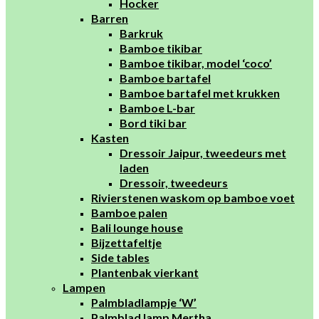
Hocker
Barren
Barkruk
Bamboe tikibar
Bamboe tikibar, model ‘coco’
Bamboe bartafel
Bamboe bartafel met krukken
Bamboe L-bar
Bord tiki bar
Kasten
Dressoir Jaipur, tweedeurs met
laden
Dressoir, tweedeurs
Rivierstenen waskom op bamboe voet
Bamboe palen
Bali lounge house
Bijzettafeltje
Side tables
Plantenbak vierkant
Lampen
Palmbladlampje ‘W’
Palmblad lamp Mertha