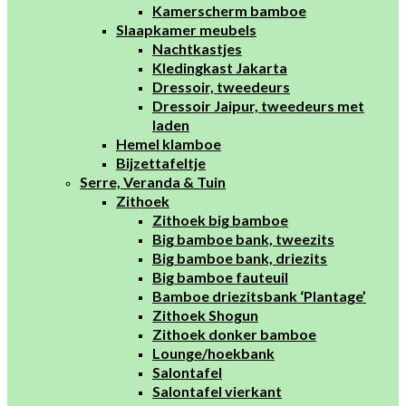
Kamerscherm bamboe
Slaapkamer meubels
Nachtkastjes
Kledingkast Jakarta
Dressoir, tweedeurs
Dressoir Jaipur, tweedeurs met
laden
Hemel klamboe
Bijzettafeltje
Serre, Veranda & Tuin
Zithoek
Zithoek big bamboe
Big bamboe bank, tweezits
Big bamboe bank, driezits
Big bamboe fauteuil
Bamboe driezitsbank ‘Plantage’
Zithoek Shogun
Zithoek donker bamboe
Lounge/hoekbank
Salontafel
Salontafel vierkant