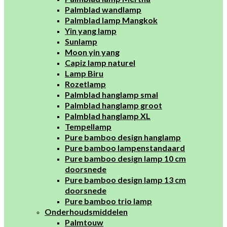
Palmblad wandlamp
Palmblad lamp Mangkok
Yin yang lamp
Sunlamp
Moon yin yang
Capiz lamp naturel
Lamp Biru
Rozetlamp
Palmblad hanglamp smal
Palmblad hanglamp groot
Palmblad hanglamp XL
Tempellamp
Pure bamboo design hanglamp
Pure bamboo lampenstandaard
Pure bamboo design lamp 10 cm
doorsnede
Pure bamboo design lamp 13 cm
doorsnede
Pure bamboo trio lamp
Onderhoudsmiddelen
Palmtouw