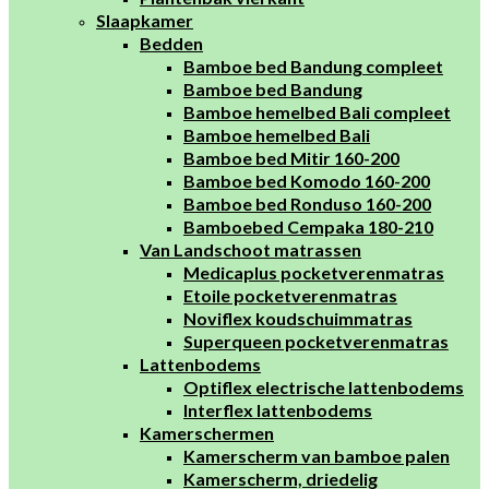
Slaapkamer
Bedden
Bamboe bed Bandung compleet
Bamboe bed Bandung
Bamboe hemelbed Bali compleet
Bamboe hemelbed Bali
Bamboe bed Mitir 160-200
Bamboe bed Komodo 160-200
Bamboe bed Ronduso 160-200
Bamboebed Cempaka 180-210
Van Landschoot matrassen
Medicaplus pocketverenmatras
Etoile pocketverenmatras
Noviflex koudschuimmatras
Superqueen pocketverenmatras
Lattenbodems
Optiflex electrische lattenbodems
Interflex lattenbodems
Kamerschermen
Kamerscherm van bamboe palen
Kamerscherm, driedelig