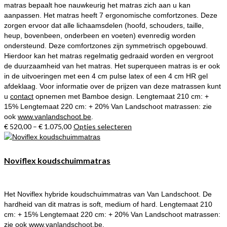
matras bepaalt hoe nauwkeurig het matras zich aan u kan
op
aanpassen. Het matras heeft 7 ergonomische comfortzones. Deze
de
zorgen ervoor dat alle lichaamsdelen (hoofd, schouders, taille,
productpagina
heup, bovenbeen, onderbeen en voeten) evenredig worden
ondersteund. Deze comfortzones zijn symmetrisch opgebouwd.
Hierdoor kan het matras regelmatig gedraaid worden en vergroot
de duurzaamheid van het matras. Het superqueen matras is er ook
in de uitvoeringen met een 4 cm pulse latex of een 4 cm HR gel
afdeklaag. Voor informatie over de prijzen van deze matrassen kunt
u
contact
opnemen met Bamboe design. Lengtemaat 210 cm: +
15% Lengtemaat 220 cm: + 20% Van Landschoot matrassen: zie
ook
www.vanlandschoot.be
.
€
520,00
–
€
1.075,00
Opties selecteren
Dit
product
heeft
meerdere
Noviflex koudschuimmatras
variaties.
Deze
optie
Het Noviflex hybride koudschuimmatras van Van Landschoot. De
kan
hardheid van dit matras is soft, medium of hard. Lengtemaat 210
gekozen
cm: + 15% Lengtemaat 220 cm: + 20% Van Landschoot matrassen:
worden
zie ook
www.vanlandschoot.be
.