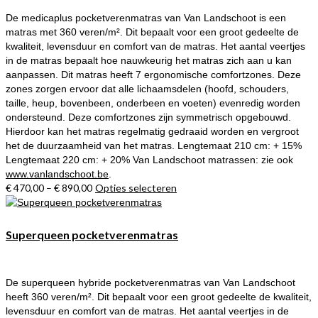
optie
De medicaplus pocketverenmatras van Van Landschoot is een
kan
matras met 360 veren/m². Dit bepaalt voor een groot gedeelte de
gekozen
kwaliteit, levensduur en comfort van de matras. Het aantal veertjes
worden
in de matras bepaalt hoe nauwkeurig het matras zich aan u kan
op
aanpassen. Dit matras heeft 7 ergonomische comfortzones. Deze
de
zones zorgen ervoor dat alle lichaamsdelen (hoofd, schouders,
productpagina
taille, heup, bovenbeen, onderbeen en voeten) evenredig worden
ondersteund. Deze comfortzones zijn symmetrisch opgebouwd.
Hierdoor kan het matras regelmatig gedraaid worden en vergroot
het de duurzaamheid van het matras. Lengtemaat 210 cm: + 15%
Lengtemaat 220 cm: + 20% Van Landschoot matrassen: zie ook
www.vanlandschoot.be
.
€
470,00
–
€
890,00
Opties selecteren
Dit
product
heeft
meerdere
Superqueen pocketverenmatras
variaties.
Deze
optie
De superqueen hybride pocketverenmatras van Van Landschoot
kan
heeft 360 veren/m². Dit bepaalt voor een groot gedeelte de kwaliteit,
gekozen
levensduur en comfort van de matras. Het aantal veertjes in de
worden