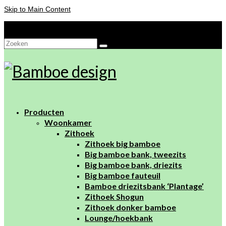
Skip to Main Content
Je winkelwagen
-
€
0,00
Zoeken
naar:
Producten
Woonkamer
Zithoek
Zithoek big bamboe
Big bamboe bank, tweezits
Big bamboe bank, driezits
Big bamboe fauteuil
Bamboe driezitsbank ‘Plantage’
Zithoek Shogun
Zithoek donker bamboe
Lounge/hoekbank