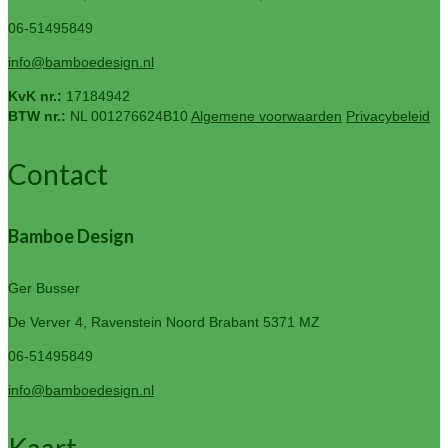
06-51495849
info@bamboedesign.nl
KvK nr.:
17184942
BTW nr.:
NL 001276624B10
Algemene voorwaarden
Privacybeleid
Contact
Bamboe Design
Ger Busser
De Verver 4, Ravenstein
Noord Brabant 5371 MZ
06-51495849
info@bamboedesign.nl
Kaart