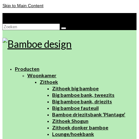
Skip to Main Content
Je winkelwagen
-
€
0,00
Zoeken
naar:
Producten
Woonkamer
Zithoek
Zithoek big bamboe
Big bamboe bank, tweezits
Big bamboe bank, driezits
Big bamboe fauteuil
Bamboe driezitsbank ‘Plantage’
Zithoek Shogun
Zithoek donker bamboe
Lounge/hoekbank