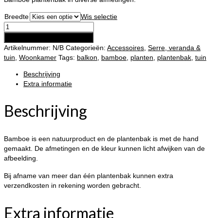
Breedte
Wis selectie
Plantenbak
vierkant
Toevoegen aan winkelwagen
aantal
Artikelnummer:
N/B
Categorieën:
Accessoires
,
Serre, veranda &
tuin
,
Woonkamer
Tags:
balkon
,
bamboe
,
planten
,
plantenbak
,
tuin
Beschrijving
Extra informatie
Beschrijving
Bamboe is een natuurproduct en de plantenbak is met de hand
gemaakt. De afmetingen en de kleur kunnen licht afwijken van de
afbeelding.
Bij afname van meer dan één plantenbak kunnen extra
verzendkosten in rekening worden gebracht.
Extra informatie