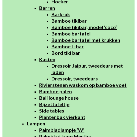
Hocker
Barren
Barkruk
Bamboe tikibar
Bamboe tikibar, model ‘coco’
Bamboe bartafel
Bamboe bartafel met krukken
Bamboe L-bar
Bord tiki bar
Kasten
Dressoir Jaipur, tweedeurs met
laden
Dressoir, tweedeurs
Rivierstenen waskom op bamboe voet
Bamboe palen
Bali lounge house
Bijzettafeltje
Side tables
Plantenbak vierkant
Lampen
Palmbladlampje ‘W’
Palmblad lamp Mertha