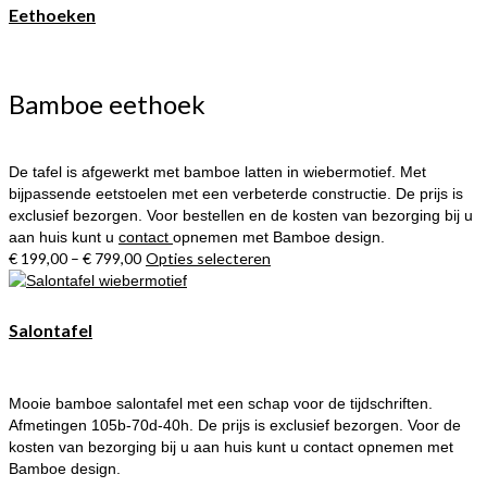
meerdere
Eethoeken
variaties.
Deze
optie
kan
Bamboe eethoek
gekozen
worden
op
De tafel is afgewerkt met bamboe latten in wiebermotief. Met
de
bijpassende eetstoelen met een verbeterde constructie. De prijs is
productpagina
exclusief bezorgen. Voor bestellen en de kosten van bezorging bij u
aan huis kunt u
contact
opnemen met Bamboe design.
€
199,00
–
€
799,00
Opties selecteren
Dit
product
heeft
meerdere
Salontafel
variaties.
Deze
optie
Mooie bamboe salontafel met een schap voor de tijdschriften.
kan
Afmetingen 105b-70d-40h. De prijs is exclusief bezorgen. Voor de
gekozen
kosten van bezorging bij u aan huis kunt u contact opnemen met
worden
Bamboe design.
op