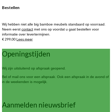
de
Bestellen
productpagina
Wij hebben niet alle big bamboe meubels standaard op voorraad.
Neem eerst
contact
met ons op voordat u gaat bestellen voor
informatie over levertermijnen.
€
299,00
Lees meer
Openingstijden
Wij zijn uitsluitend op afspraak geopend.
Bel of mail ons voor een afspraak. Ook een afspraak in de avond of
in de weekenden is mogelijk.
Aanmelden nieuwsbrief