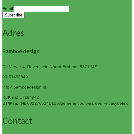
Email
Adres
Bamboe design
De Verver 4, Ravenstein
Noord Brabant, 5371 MZ
06-51495849
info@bamboedesign.nl
KvK nr.:
17184942
BTW nr.:
NL 001276624B10
Algemene voorwaarden
Privacybeleid
Contact