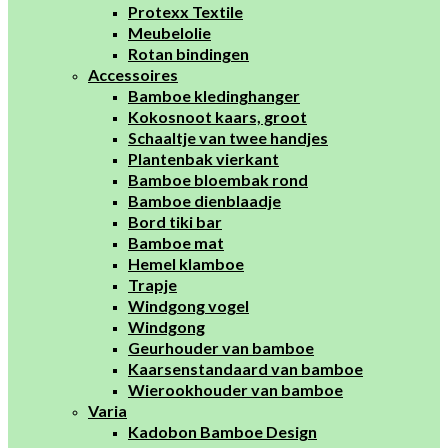
Protexx Textile
Meubelolie
Rotan bindingen
Accessoires
Bamboe kledinghanger
Kokosnoot kaars, groot
Schaaltje van twee handjes
Plantenbak vierkant
Bamboe bloembak rond
Bamboe dienblaadje
Bord tiki bar
Bamboe mat
Hemel klamboe
Trapje
Windgong vogel
Windgong
Geurhouder van bamboe
Kaarsenstandaard van bamboe
Wierookhouder van bamboe
Varia
Kadobon Bamboe Design