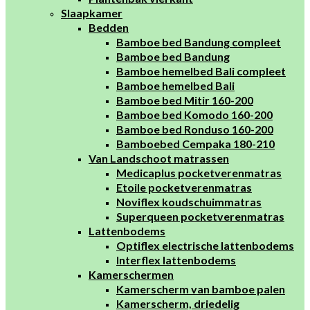
Slaapkamer
Bedden
Bamboe bed Bandung compleet
Bamboe bed Bandung
Bamboe hemelbed Bali compleet
Bamboe hemelbed Bali
Bamboe bed Mitir 160-200
Bamboe bed Komodo 160-200
Bamboe bed Ronduso 160-200
Bamboebed Cempaka 180-210
Van Landschoot matrassen
Medicaplus pocketverenmatras
Etoile pocketverenmatras
Noviflex koudschuimmatras
Superqueen pocketverenmatras
Lattenbodems
Optiflex electrische lattenbodems
Interflex lattenbodems
Kamerschermen
Kamerscherm van bamboe palen
Kamerscherm, driedelig