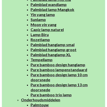
Palmblad wandlamp
Palmblad lamp Mangkok
Yin yang lamp
Sunlamp
Moon yin yang
Capiz lamp naturel
Lamp Biru
Rozetlamp
Palmblad hanglamp smal
Palmblad hanglamp groot
Palmblad hanglamp XL
Tempellamp
Pure bamboo design hanglamp
Pure bamboo lampenstandaard
Pure bamboo design lamp 10 cm
doorsnede
Pure bamboo design lamp 13 cm
doorsnede
Pure bamboo trio lamp
Onderhoudsmiddelen
Palmtouw