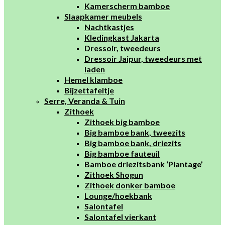
Kamerscherm bamboe
Slaapkamer meubels
Nachtkastjes
Kledingkast Jakarta
Dressoir, tweedeurs
Dressoir Jaipur, tweedeurs met
laden
Hemel klamboe
Bijzettafeltje
Serre, Veranda & Tuin
Zithoek
Zithoek big bamboe
Big bamboe bank, tweezits
Big bamboe bank, driezits
Big bamboe fauteuil
Bamboe driezitsbank ‘Plantage’
Zithoek Shogun
Zithoek donker bamboe
Lounge/hoekbank
Salontafel
Salontafel vierkant