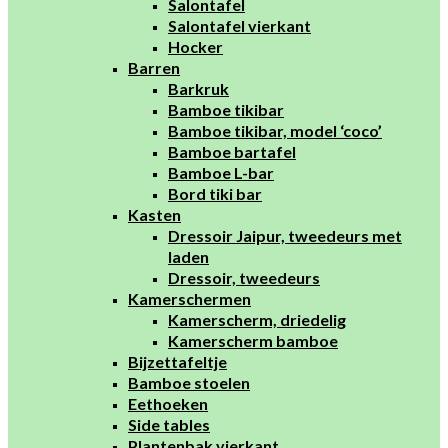
Salontafel
Salontafel vierkant
Hocker
Barren
Barkruk
Bamboe tikibar
Bamboe tikibar, model ‘coco’
Bamboe bartafel
Bamboe L-bar
Bord tiki bar
Kasten
Dressoir Jaipur, tweedeurs met
laden
Dressoir, tweedeurs
Kamerschermen
Kamerscherm, driedelig
Kamerscherm bamboe
Bijzettafeltje
Bamboe stoelen
Eethoeken
Side tables
Plantenbak vierkant