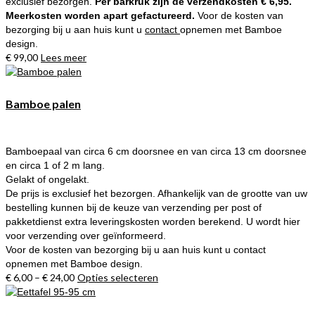
exclusief bezorgen.
Per barkruk zijn de verzendkosten € 6,95.
Meerkosten worden apart gefactureerd.
Voor de kosten van
bezorging bij u aan huis kunt u
contact
opnemen met Bamboe
design.
€
99,00
Lees meer
Bamboe palen
Bamboepaal van circa 6 cm doorsnee en van circa 13 cm doorsnee
en circa 1 of 2 m lang.
Gelakt of ongelakt.
De prijs is exclusief het bezorgen. Afhankelijk van de grootte van uw
bestelling kunnen bij de keuze van verzending per post of
pakketdienst extra leveringskosten worden berekend. U wordt hier
voor verzending over geïnformeerd.
Voor de kosten van bezorging bij u aan huis kunt u contact
opnemen met Bamboe design.
€
6,00
–
€
24,00
Opties selecteren
Dit
product
heeft