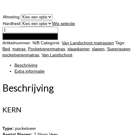
Afmeting
Hardheid
Wis selectie
Superqueen
pocketverenmatras
Toevoegen aan winkelwagen
aantal
Artikelnummer:
N/B
Categorie:
Van Landschoot matrassen
Tags:
Bed
,
matras
,
Pocketverenmatras
,
slaapkamer
,
slapen
,
Superqueen
pocketverenmatras
,
Van Landschoot
Beschrijving
Extra informatie
Beschrijving
KERN
Type:
pocketveer
Aantal Slagen:
7 Slags Veer