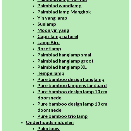
Palmblad wandlamp
Palmblad lamp Mangkok
Yin yang lamp
Sunlamp
Moon yin yang
Capiz lamp naturel
Lamp Biru
Rozetlamp
Palmblad hanglamp smal
Palmblad hanglamp groot
Palmblad hanglamp XL
Tempellamp
Pure bamboo design hanglamp
Pure bamboo lampenstandaard
Pure bamboo design lamp 10 cm
doorsnede
Pure bamboo design lamp 13 cm
doorsnede
Pure bamboo trio lamp
Onderhoudsmiddelen
Palmtouw