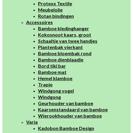
Protexx Textile
Meubelolie
Rotan bindingen
Accessoires
Bamboe kledinghanger
Kokosnoot kaars, groot
Schaaltje van twee handjes
Plantenbak vierkant
Bamboe bloembak rond
Bamboe dienblaadje
Bord tiki bar
Bamboe mat
Hemel klamboe
Trapje
Windgong vogel
Windgong
Geurhouder van bamboe
Kaarsenstandaard van bamboe
Wierookhouder van bamboe
Varia
Kadobon Bamboe Design