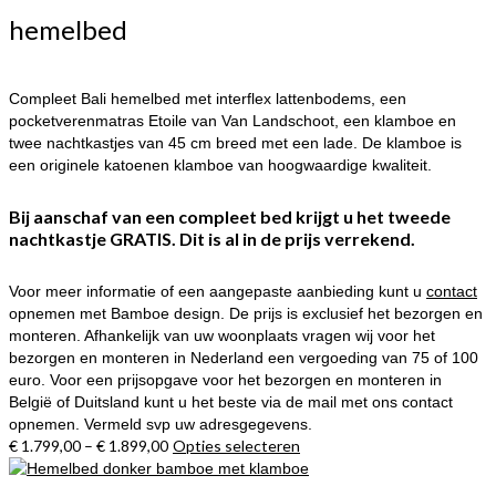
worden
hemelbed
op
de
productpagina
Compleet Bali hemelbed met interflex lattenbodems, een
pocketverenmatras Etoile van Van Landschoot, een klamboe en
twee nachtkastjes van 45 cm breed met een lade. De klamboe is
een originele katoenen klamboe van hoogwaardige kwaliteit.
Bij aanschaf van een compleet bed krijgt u het tweede
nachtkastje GRATIS.
Dit is al in de prijs verrekend.
Voor meer informatie of een aangepaste aanbieding kunt u
contact
opnemen met Bamboe design. De prijs is exclusief het bezorgen en
monteren. Afhankelijk van uw woonplaats vragen wij voor het
bezorgen en monteren in Nederland een vergoeding van 75 of 100
euro. Voor een prijsopgave voor het bezorgen en monteren in
België of Duitsland kunt u het beste via de mail met ons contact
opnemen. Vermeld svp uw adresgegevens.
€
1.799,00
–
€
1.899,00
Opties selecteren
Dit
product
heeft