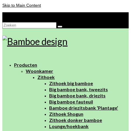
Skip to Main Content
Je winkelwagen
-
€
0,00
Zoeken
naar:
Producten
Woonkamer
Zithoek
Zithoek big bamboe
Big bamboe bank, tweezits
Big bamboe bank, driezits
Big bamboe fauteuil
Bamboe driezitsbank ‘Plantage’
Zithoek Shogun
Zithoek donker bamboe
Lounge/hoekbank