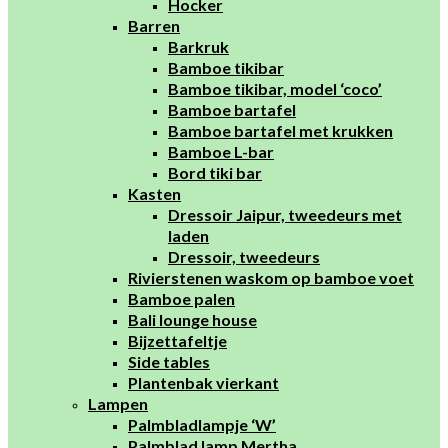
Hocker
Barren
Barkruk
Bamboe tikibar
Bamboe tikibar, model ‘coco’
Bamboe bartafel
Bamboe bartafel met krukken
Bamboe L-bar
Bord tiki bar
Kasten
Dressoir Jaipur, tweedeurs met
laden
Dressoir, tweedeurs
Rivierstenen waskom op bamboe voet
Bamboe palen
Bali lounge house
Bijzettafeltje
Side tables
Plantenbak vierkant
Lampen
Palmbladlampje ‘W’
Palmblad lamp Mertha