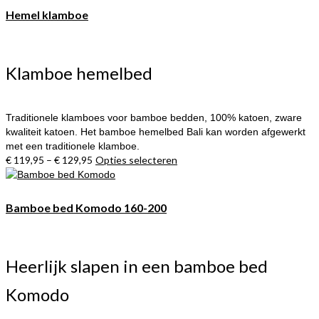
meerdere
Hemel klamboe
variaties.
Deze
optie
kan
Klamboe hemelbed
gekozen
worden
op
Traditionele klamboes voor bamboe bedden, 100% katoen, zware
de
kwaliteit katoen. Het bamboe hemelbed Bali kan worden afgewerkt
productpagina
met een traditionele klamboe.
€
119,95
–
€
129,95
Opties selecteren
Dit
product
heeft
meerdere
Bamboe bed Komodo 160-200
variaties.
Deze
optie
kan
Heerlijk slapen in een bamboe bed
gekozen
worden
Komodo
op
de