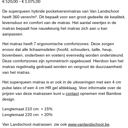
€
520,00
–
€
1.075,00
De superqueen hybride pocketverenmatras van Van Landschoot
heeft 360 veren/m². Dit bepaalt voor een groot gedeelte de kwaliteit,
levensduur en comfort van de matras. Het aantal veertjes in de
matras bepaalt hoe nauwkeurig het matras zich aan u kan
aanpassen.
Het matras heeft 7 ergonomische comfortzones. Deze zorgen
ervoor dat alle lichaamsdelen (hoofd, schouders, taille, heup,
bovenbeen, onderbeen en voeten) evenredig worden ondersteund.
Deze comfortzones zijn symmetrisch opgebouwd. Hierdoor kan het
matras regelmatig gedraaid worden en vergroot de duurzaamheid
van het matras.
Het superqueen matras is er ook in de uitvoeringen met een 4 cm
pulse latex of een 4 cm HR gel afdeklaag. Voor informatie over de
prijzen van deze matrassen kunt u
contact
opnemen met Bamboe
design.
Lengtemaat 210 cm: + 15%
Lengtemaat 220 cm: + 20%
Van Landschoot matrassen: zie ook
www.vanlandschoot.be
.