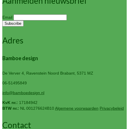
Aanmelden nieuwsbrief
Email
Adres
Bamboe design
De Verver 4, Ravenstein
Noord Brabant, 5371 MZ
06-51495849
info@bamboedesign.nl
KvK nr.:
17184942
BTW nr.:
NL 001276624B10
Algemene voorwaarden
Privacybeleid
Contact