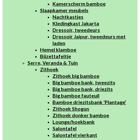
Kamerscherm bamboe
Slaapkamer meubels
Nachtkastjes
Kledingkast Jakarta
Dressoir, tweedeurs
Dressoir Jaipur, tweedeurs met
laden
Hemel klamboe
Bijzettafeltje
Serre, Veranda & Tuin
Zithoek
Zithoek big bamboe
Big bamboe bank, tweezits
Big bamboe bank, driezits
Big bamboe fauteuil
Bamboe driezitsbank ‘Plantage’
Zithoek Shogun
Zithoek donker bamboe
Lounge/hoekbank
Salontafel
Salontafel vierkant