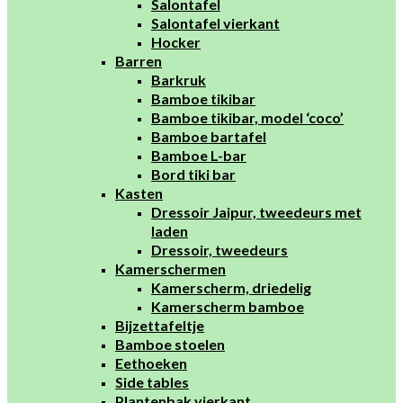
Salontafel
Salontafel vierkant
Hocker
Barren
Barkruk
Bamboe tikibar
Bamboe tikibar, model ‘coco’
Bamboe bartafel
Bamboe L-bar
Bord tiki bar
Kasten
Dressoir Jaipur, tweedeurs met
laden
Dressoir, tweedeurs
Kamerschermen
Kamerscherm, driedelig
Kamerscherm bamboe
Bijzettafeltje
Bamboe stoelen
Eethoeken
Side tables
Plantenbak vierkant