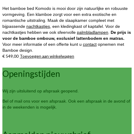
productpagina
Het bamboe bed Komodo is mooi door zijn natuurlijke en robuuste
vormgeving. Een klamboe zorgt voor een extra exotische en
romantische uitstraling. Maak de slaapkamer compleet met
bijpassende
nachtkastjes
, een kledingkast of kaptafel. Voor de
nachtkastjes hebben we ook sfeervolle
palmbladlampen
.
De prijs is
voor de bamboe ombouw, exclusief lattenbodem en matras.
Voor meer informatie of een offerte kunt u
contact
opnemen met
Bamboe design.
€
549,00
Toevoegen aan winkelwagen
Openingstijden
Wij zijn uitsluitend op afspraak geopend.
Bel of mail ons voor een afspraak. Ook een afspraak in de avond of
in de weekenden is mogelijk.