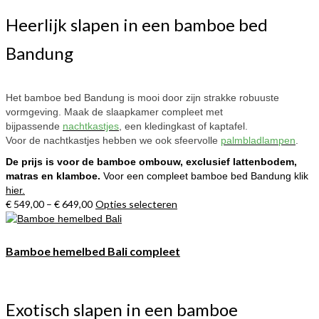
Heerlijk slapen in een bamboe bed
Bandung
Het bamboe bed Bandung is mooi door zijn strakke robuuste
vormgeving. Maak de slaapkamer compleet met
bijpassende
nachtkastjes
, een kledingkast of kaptafel.
Voor de nachtkastjes hebben we ook sfeervolle
palmbladlampen
.
De prijs is voor de bamboe ombouw, exclusief lattenbodem,
matras en klamboe.
Voor een compleet bamboe bed Bandung klik
hier.
€
549,00
–
€
649,00
Opties selecteren
Dit
product
heeft
meerdere
Bamboe hemelbed Bali compleet
variaties.
Deze
optie
kan
Exotisch slapen in een bamboe
gekozen