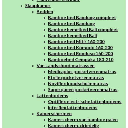
Slaapkamer
Bedden
Bamboe bed Bandung compleet
Bamboe bed Bandung
Bamboe hemelbed Bali compleet
Bamboe hemelbed Bali
Bamboe bed Mitir 160-200
Bamboe bed Komodo 160-200
Bamboe bed Ronduso 160-200
Bamboebed Cempaka 180-210
Van Landschoot matrassen
Medicaplus pocketverenmatras
Etoile pocketverenmatras
Noviflex koudschuimmatras
Superqueen pocketverenmatras
Lattenbodems
Optiflex electrische lattenbodems
Interflex lattenbodems
Kamerschermen
Kamerscherm van bamboe palen
Kamerscherm, driedelig